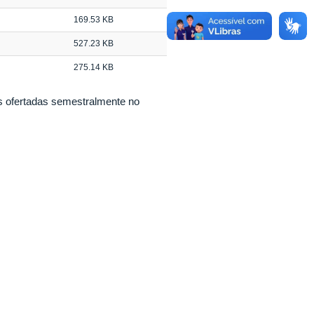
169.53 KB
527.23 KB
275.14 KB
as ofertadas semestralmente no