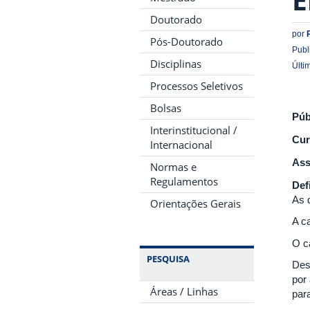
Doutorado
por
Pós-Doutorado
Publ
Disciplinas
Últi
Processos Seletivos
Bolsas
Púb
Interinstitucional /
Cur
Internacional
Ass
Normas e
Regulamentos
Def
As 
Orientações Gerais
A c
O c
PESQUISA
Des
por 
Áreas / Linhas
para