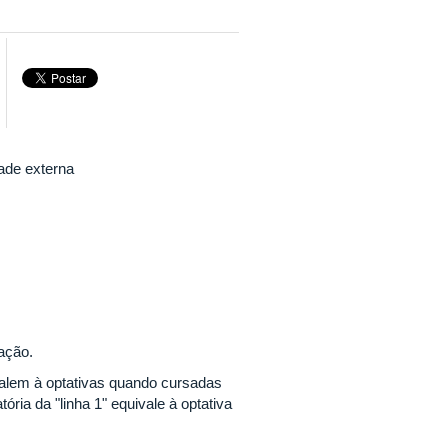
ade externa
ação.
valem à optativas quando cursadas
tória da "linha 1" equivale à optativa