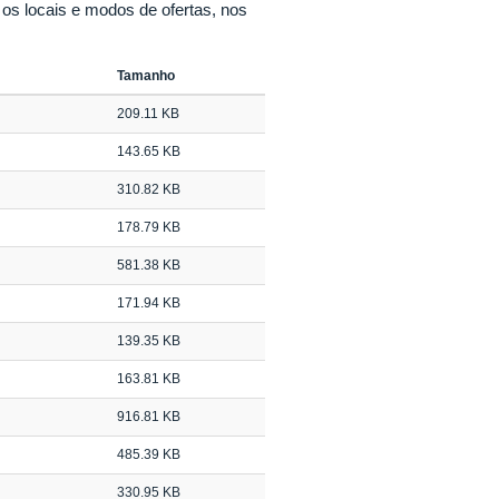
s locais e modos de ofertas, nos
Tamanho
209.11 KB
143.65 KB
310.82 KB
178.79 KB
581.38 KB
171.94 KB
139.35 KB
163.81 KB
916.81 KB
485.39 KB
330.95 KB