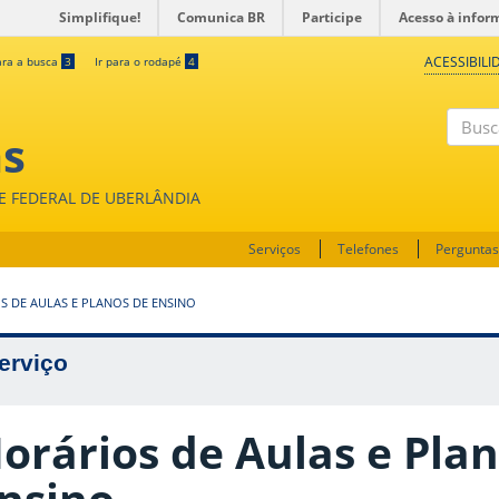
Simplifique!
Comunica BR
Participe
Acesso à infor
ACESSIBILI
ara a busca
3
Ir para o rodapé
4
as
Buscar
DE FEDERAL DE UBERLÂNDIA
Serviços
Telefones
Perguntas
S DE AULAS E PLANOS DE ENSINO
erviço
orários de Aulas e Pla
nsino