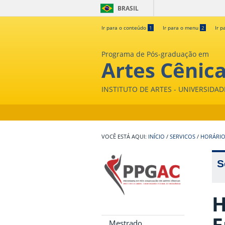
BRASIL
Ir para o conteúdo
1
Ir para o menu
2
Ir p
Programa de Pós-graduação em
Artes Cênic
INSTITUTO DE ARTES - UNIVERSIDA
INÍCIO
/
SERVICOS
/
HORÁRIO
S
H
E
Mestrado