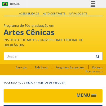
BRASIL
Simplifique!
ACESSIBILIDADE
ALTO CONTRASTE
MAPA DO SITE
Comunica BR
Programa de Pós-graduação em
Participe
Artes Cênicas
Acesso à informação
INSTITUTO DE ARTES - UNIVERSIDADE FEDERAL DE
Legislação
UBERLÂNDIA
Canais
Buscar
Serviços
Telefones
Perguntas frequentes
Contato
Fale conosco
INÍCIO
/
PROJETOS DE PESQUISA
MENU
Toggle
navigat