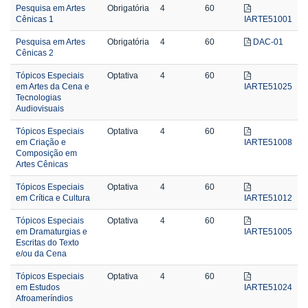
Pesquisa em Artes
Obrigatória
4
60
Cênicas 1
IARTE51001
Pesquisa em Artes
Obrigatória
4
60
DAC-01
Cênicas 2
Tópicos Especiais
Optativa
4
60
em Artes da Cena e
IARTE51025
Tecnologias
Audiovisuais
Tópicos Especiais
Optativa
4
60
em Criação e
IARTE51008
Composição em
Artes Cênicas
Tópicos Especiais
Optativa
4
60
em Crítica e Cultura
IARTE51012
Tópicos Especiais
Optativa
4
60
em Dramaturgias e
IARTE51005
Escritas do Texto
e/ou da Cena
Tópicos Especiais
Optativa
4
60
em Estudos
IARTE51024
Afroameríndios