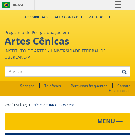
BRASIL
Simplifique!
ACESSIBILIDADE
ALTO CONTRASTE
MAPA DO SITE
Comunica BR
Programa de Pós-graduação em
Participe
Artes Cênicas
Acesso à informação
INSTITUTO DE ARTES - UNIVERSIDADE FEDERAL DE
Legislação
UBERLÂNDIA
Canais
Buscar
Serviços
Telefones
Perguntas frequentes
Contato
Fale conosco
INÍCIO
/
CURRICULOS
/
201
MENU
Toggle
navigat