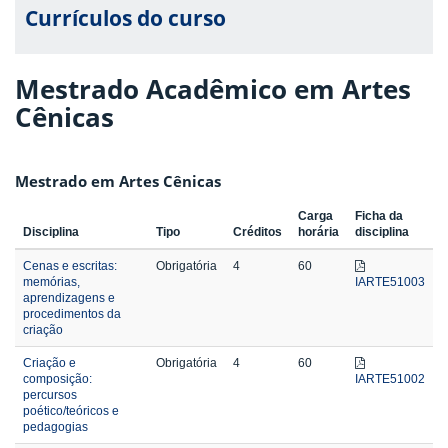
Currículos do curso
Mestrado Acadêmico em Artes
Cênicas
Mestrado em Artes Cênicas
Carga
Ficha da
Disciplina
Tipo
Créditos
horária
disciplina
Cenas e escritas:
Obrigatória
4
60
memórias,
IARTE51003
aprendizagens e
procedimentos da
criação
Criação e
Obrigatória
4
60
composição:
IARTE51002
percursos
poético/teóricos e
pedagogias