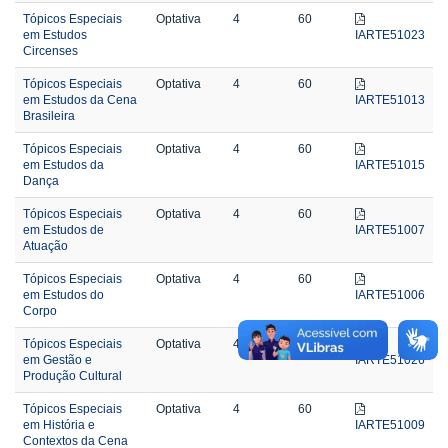
Tópicos Especiais
Optativa
4
60
em Estudos
IARTE51023
Circenses
Tópicos Especiais
Optativa
4
60
em Estudos da Cena
IARTE51013
Brasileira
Tópicos Especiais
Optativa
4
60
em Estudos da
IARTE51015
Dança
Tópicos Especiais
Optativa
4
60
em Estudos de
IARTE51007
Atuação
Tópicos Especiais
Optativa
4
60
em Estudos do
IARTE51006
Corpo
Tópicos Especiais
Optativa
4
60
em Gestão e
IARTE51026
Produção Cultural
Tópicos Especiais
Optativa
4
60
em História e
IARTE51009
Contextos da Cena