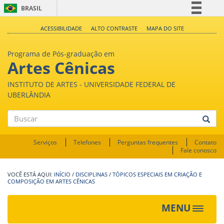
BRASIL
Simplifique!
ACESSIBILIDADE
ALTO CONTRASTE
MAPA DO SITE
Comunica BR
Programa de Pós-graduação em
Participe
Artes Cênicas
Acesso à informação
INSTITUTO DE ARTES - UNIVERSIDADE FEDERAL DE
Legislação
UBERLÂNDIA
Canais
Buscar
Serviços
Telefones
Perguntas frequentes
Contato
Fale conosco
INÍCIO
/
DISCIPLINAS
/
TÓPICOS ESPECIAIS EM CRIAÇÃO E
COMPOSIÇÃO EM ARTES CÊNICAS
MENU
Toggle
navigat