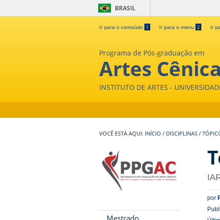
BRASIL
Ir para o conteúdo
1
Ir para o menu
2
Ir p
Programa de Pós-graduação em
Artes Cênic
INSTITUTO DE ARTES - UNIVERSIDA
INÍCIO
/
DISCIPLINAS
/
TÓPIC
T
IA
por
Publ
Mestrado