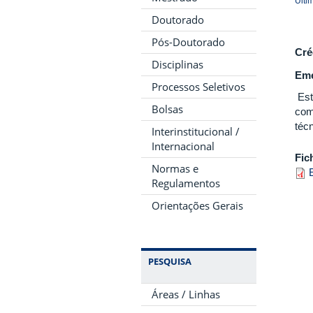
Últi
Doutorado
Pós-Doutorado
Cré
Disciplinas
Eme
Processos Seletivos
Est
Bolsas
com
técn
Interinstitucional /
Internacional
Fic
Normas e
Regulamentos
Orientações Gerais
PESQUISA
Áreas / Linhas