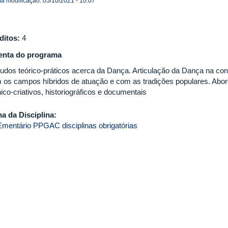
ma modificação: 05/10/2021 - 10:07
ditos:
4
nta do programa
udos teórico-práticos acerca da Dança. Articulação da Dança na c
 os campos híbridos de atuação e com as tradições populares. Abo
ico-criativos, historiográficos e documentais
ha da Disciplina:
Ementário PPGAC disciplinas obrigatórias