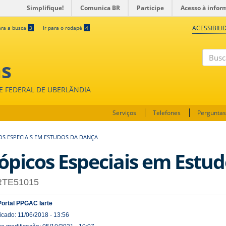
Simplifique!
Comunica BR
Participe
Acesso à infor
ACESSIBILI
ara a busca
3
Ir para o rodapé
4
as
Buscar
DE FEDERAL DE UBERLÂNDIA
Serviços
Telefones
Perguntas
OS ESPECIAIS EM ESTUDOS DA DANÇA
ópicos Especiais em Estu
RTE51015
Portal PPGAC Iarte
icado: 11/06/2018 - 13:56