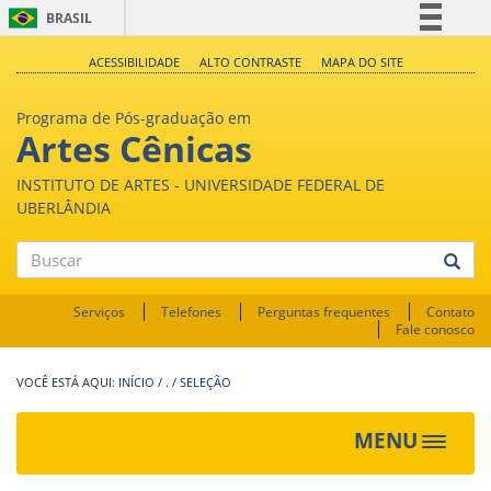
BRASIL
Simplifique!
ACESSIBILIDADE
ALTO CONTRASTE
MAPA DO SITE
Comunica BR
Programa de Pós-graduação em
Participe
Artes Cênicas
Acesso à informação
INSTITUTO DE ARTES - UNIVERSIDADE FEDERAL DE
Legislação
UBERLÂNDIA
Canais
Buscar
Serviços
Telefones
Perguntas frequentes
Contato
Fale conosco
INÍCIO
/
.
/
SELEÇÃO
MENU
Toggle
navigat