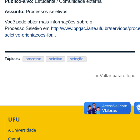
Público-alvo:
Estudante / Comunidade externa
Assunto:
Processos seletivos
Você pode obter mais informações sobre o
Processo Seletivo em
http://www.ppgac.iarte.ufu.br/servicos/proc
seletivo-orientacoes-for...
Tópicos:
processo
seletivo
seleção
Voltar para o topo
UFU
A Universidade
Campi