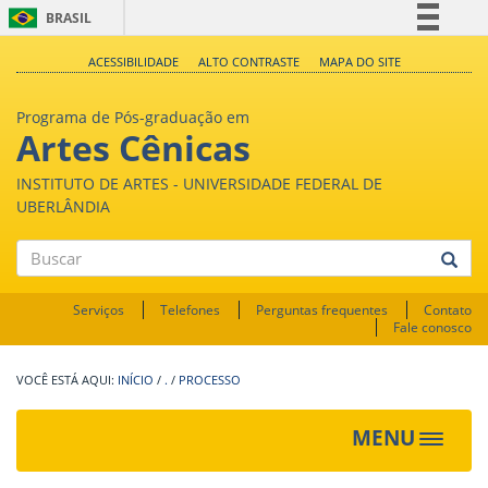
BRASIL
Simplifique!
ACESSIBILIDADE
ALTO CONTRASTE
MAPA DO SITE
Comunica BR
Programa de Pós-graduação em
Participe
Artes Cênicas
Acesso à informação
INSTITUTO DE ARTES - UNIVERSIDADE FEDERAL DE
Legislação
UBERLÂNDIA
Canais
Buscar
Serviços
Telefones
Perguntas frequentes
Contato
Fale conosco
INÍCIO
/
.
/
PROCESSO
MENU
Toggle
navigat