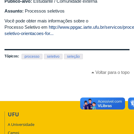
Público-alvo:
Estudante / Comunidade externa
Assunto:
Processos seletivos
Você pode obter mais informações sobre o
Processo Seletivo em
http://www.ppgac.iarte.ufu.br/servicos/proc
seletivo-orientacoes-for...
Tópicos:
processo
seletivo
seleção
Voltar para o topo
UFU
A Universidade
Campi