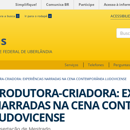
Simplifique!
Comunica BR
Participe
Acesso à infor
ACESSIBILI
ara a busca
3
Ir para o rodapé
4
as
Buscar
DE FEDERAL DE UBERLÂNDIA
Serviços
Telefones
Perguntas
A-CRIADORA: EXPERIÊNCIAS NARRADAS NA CENA CONTEMPORÂNEA LUDOVICENSE
RODUTORA-CRIADORA: E
ARRADAS NA CENA CON
UDOVICENSE
ssertação de Mestrado