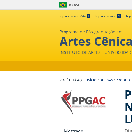
BRASIL
Ir para o conteúdo
1
Ir para o menu
2
Ir p
Programa de Pós-graduação em
Artes Cênic
INSTITUTO DE ARTES - UNIVERSIDA
INÍCIO
/
DEFESAS
/
PRODUTOR
P
N
L
Mestrado
Di