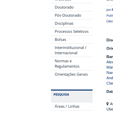
Doutorado
por
Pós-Doutorado
Publ
Últi
Disciplinas
Processos Seletivos
Bolsas
Dis
Interinstitucional /
Ori
Internacional
Ban
Normas e
Ale
Regulamentos
Mári
Narc
Orientações Gerais
And
Cla
Dat
PESQUISA
A
Áreas / Linhas
Ube