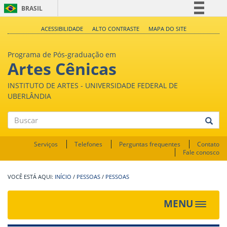
BRASIL
Simplifique!
ACESSIBILIDADE
ALTO CONTRASTE
MAPA DO SITE
Comunica BR
Programa de Pós-graduação em
Participe
Artes Cênicas
Acesso à informação
INSTITUTO DE ARTES - UNIVERSIDADE FEDERAL DE
Legislação
UBERLÂNDIA
Canais
Buscar
Serviços
Telefones
Perguntas frequentes
Contato
Fale conosco
INÍCIO
/
PESSOAS
/
PESSOAS
MENU
Toggle
navigat