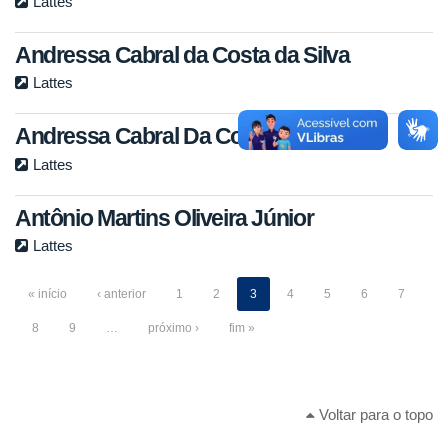
Lattes
Andressa Cabral da Costa da Silva
Lattes
Andressa Cabral Da Costa Da Silva
Lattes
Antônio Martins Oliveira Júnior
Lattes
« início
‹ anterior
1
2
3
4
5
6
7
8
9
…
próximo ›
fim »
Voltar para o topo