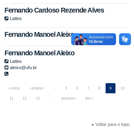
Fernando Cardoso Rezende Alves
Lattes
Fernando Manoel Aleixo
Fernando Manoel Aleixo
Lattes
aleixo@ufu.br
« início
‹ anterior
…
5
6
7
8
9
10
11
12
13
…
próximo ›
fim »
Voltar para o topo