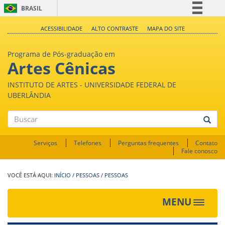
BRASIL
Simplifique!
ACESSIBILIDADE
ALTO CONTRASTE
MAPA DO SITE
Comunica BR
Programa de Pós-graduação em
Participe
Artes Cênicas
Acesso à informação
INSTITUTO DE ARTES - UNIVERSIDADE FEDERAL DE
Legislação
UBERLÂNDIA
Canais
Buscar
Serviços
Telefones
Perguntas frequentes
Contato
Fale conosco
INÍCIO
/
PESSOAS
/
PESSOAS
MENU
Toggle
navigat