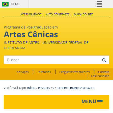
BRASIL
Simplifique!
ACESSIBILIDADE
ALTO CONTRASTE
MAPA DO SITE
Comunica BR
Programa de Pós-graduação em
Participe
Artes Cênicas
Acesso à informação
INSTITUTO DE ARTES - UNIVERSIDADE FEDERAL DE
Legislação
UBERLÂNDIA
Canais
Buscar
Serviços
Telefones
Perguntas frequentes
Contato
Fale conosco
INÍCIO
/
PESSOAS
/
S
/
GILBERTH RAMIREZ ROSALES
MENU
Toggle
navigat