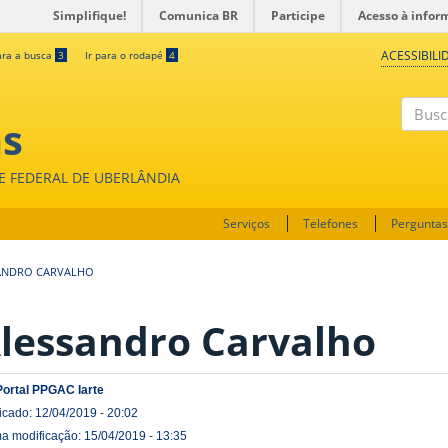
Simplifique!
Comunica BR
Participe
Acesso à infor
ACESSIBILI
ara a busca
3
Ir para o rodapé
4
as
Buscar
DE FEDERAL DE UBERLÂNDIA
Serviços
Telefones
Perguntas
ANDRO CARVALHO
lessandro Carvalho
Portal PPGAC Iarte
icado: 12/04/2019 - 20:02
ma modificação: 15/04/2019 - 13:35