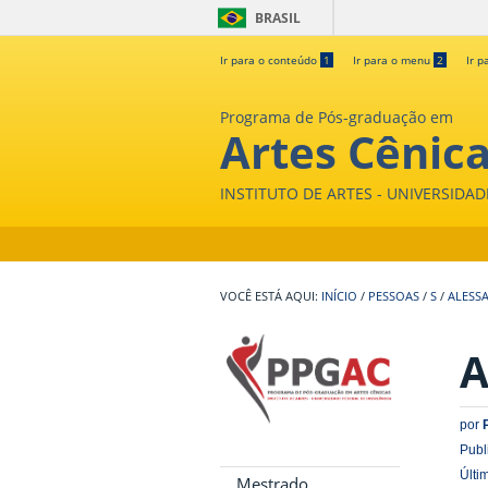
BRASIL
Ir para o conteúdo
1
Ir para o menu
2
Ir p
Programa de Pós-graduação em
Artes Cênic
INSTITUTO DE ARTES - UNIVERSIDA
INÍCIO
/
PESSOAS
/
S
/
ALESS
A
por
Publ
Últi
Mestrado