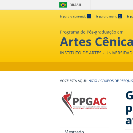
BRASIL
Ir para o conteúdo
1
Ir para o menu
2
Ir p
Programa de Pós-graduação em
Artes Cênic
INSTITUTO DE ARTES - UNIVERSIDA
INÍCIO
/
GRUPOS DE PESQUI
G
p
a
Mestrado