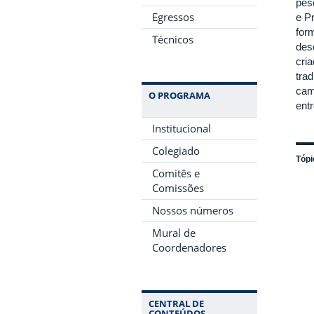
pes
Egressos
e P
for
Técnicos
des
cri
tra
cam
O PROGRAMA
ent
Institucional
Colegiado
Tópi
Comitês e
Comissões
Nossos números
Mural de
Coordenadores
CENTRAL DE
CONTEÚDOS