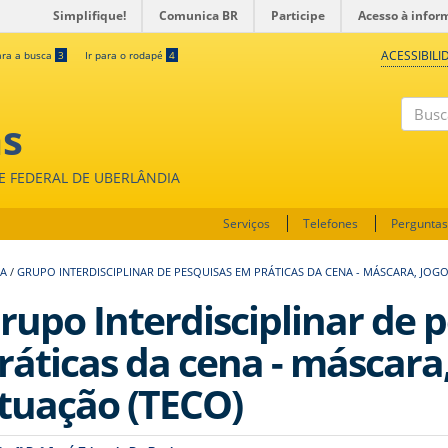
Simplifique!
Comunica BR
Participe
Acesso à infor
ACESSIBILI
ara a busca
3
Ir para o rodapé
4
as
Buscar
DE FEDERAL DE UBERLÂNDIA
Serviços
Telefones
Perguntas
SA
/
GRUPO INTERDISCIPLINAR DE PESQUISAS EM PRÁTICAS DA CENA - MÁSCARA, JOGO
rupo Interdisciplinar de 
ráticas da cena - máscara,
tuação (TECO)