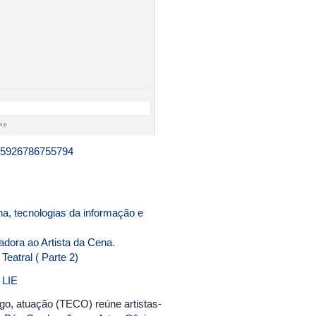
245926786755794
ecnologias da informação e
dora ao Artista da Cena.
eatral ( Parte 2)
 LIE
ogo, atuação (TECO) reúne artistas-