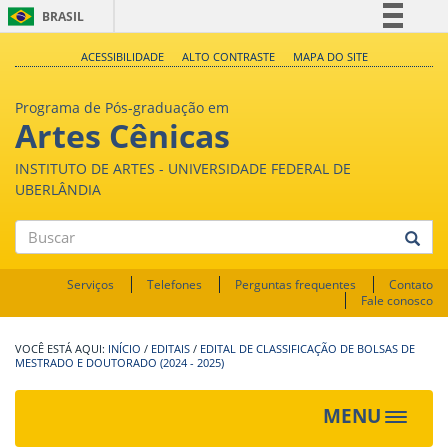
BRASIL
Simplifique!
ACESSIBILIDADE
ALTO CONTRASTE
MAPA DO SITE
Comunica BR
Programa de Pós-graduação em
Participe
Artes Cênicas
Acesso à informação
INSTITUTO DE ARTES - UNIVERSIDADE FEDERAL DE
Legislação
UBERLÂNDIA
Canais
Buscar
Serviços
Telefones
Perguntas frequentes
Contato
Fale conosco
INÍCIO
/
EDITAIS
/
EDITAL DE CLASSIFICAÇÃO DE BOLSAS DE
MESTRADO E DOUTORADO (2024 - 2025)
MENU
Toggle
navigat