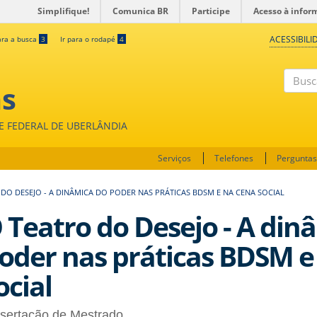
Simplifique!
Comunica BR
Participe
Acesso à infor
ACESSIBILI
ara a busca
3
Ir para o rodapé
4
as
Buscar
DE FEDERAL DE UBERLÂNDIA
Serviços
Telefones
Perguntas
DO DESEJO - A DINÂMICA DO PODER NAS PRÁTICAS BDSM E NA CENA SOCIAL
 Teatro do Desejo - A din
oder nas práticas BDSM e
ocial
ssertação de Mestrado