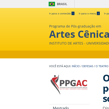
BRASIL
Ir para o conteúdo
1
Ir para o menu
2
Ir p
Programa de Pós-graduação em
Artes Cênic
INSTITUTO DE ARTES - UNIVERSIDA
INÍCIO
/
DEFESAS
/
O TEATRO 
O
p
s
Mestrado
Di