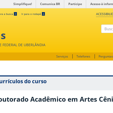
Simplifique!
Comunica BR
Participe
Acesso à infor
ACESSIBILI
ara a busca
3
Ir para o rodapé
4
as
Buscar
DE FEDERAL DE UBERLÂNDIA
Serviços
Telefones
Perguntas
urrículos do curso
outorado Acadêmico em Artes Cêni