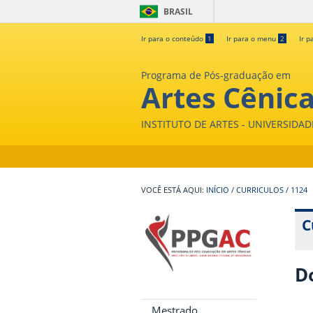
BRASIL
Ir para o conteúdo
1
Ir para o menu
2
Ir p
Programa de Pós-graduação em
Artes Cênic
INSTITUTO DE ARTES - UNIVERSIDA
INÍCIO
/
CURRICULOS
/
1124
C
D
Mestrado