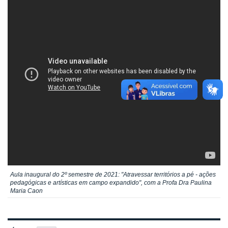
Aula inaugural do 2º semestre de 2021: "Atravessar territórios a pé - ações
pedagógicas e artísticas em campo expandido", com a Profa Dra Paulina
Maria Caon