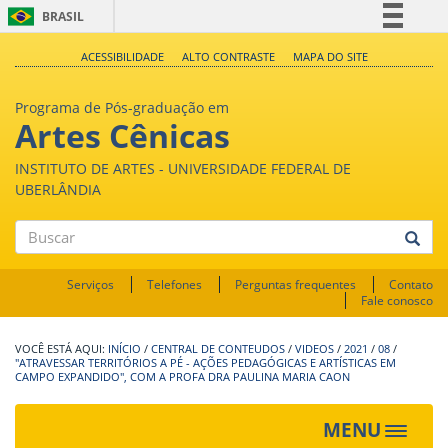
BRASIL
Simplifique!
ACESSIBILIDADE
ALTO CONTRASTE
MAPA DO SITE
Comunica BR
Programa de Pós-graduação em
Participe
Artes Cênicas
Acesso à informação
INSTITUTO DE ARTES - UNIVERSIDADE FEDERAL DE
Legislação
UBERLÂNDIA
Canais
Buscar
Serviços
Telefones
Perguntas frequentes
Contato
Fale conosco
INÍCIO
/
CENTRAL DE CONTEUDOS
/
VIDEOS
/
2021
/
08
/
"ATRAVESSAR TERRITÓRIOS A PÉ - AÇÕES PEDAGÓGICAS E ARTÍSTICAS EM
CAMPO EXPANDIDO", COM A PROFA DRA PAULINA MARIA CAON
MENU
Toggle