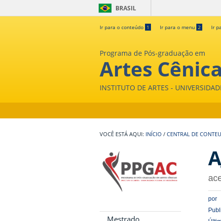
BRASIL
Ir para o conteúdo
1
Ir para o menu
2
Ir p
Programa de Pós-graduação em
Artes Cênic
INSTITUTO DE ARTES - UNIVERSIDA
INÍCIO
/
CENTRAL DE CONTE
A
ace
por
Publ
Mestrado