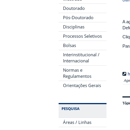
Últi
Doutorado
Pós-Doutorado
A a
Disciplinas
Def
Processos Seletivos
Cli
Bolsas
Par
Interinstitucional /
Internacional
Normas e
h
Regulamentos
Age
Orientações Gerais
Tópi
PESQUISA
Áreas / Linhas