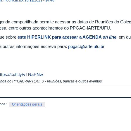
ma modificação: 26/11/2021 - 14:48
genda compartilhada permite acessar as datas de Reuniões do Coleg
esa, entre outros acontecimentos do PPGAC-IARTE/UFU.
que sobre
este HIPERLINK para acessar a AGENDA
on line
em qua
a outras informações escreva para:
ppgac@iarte.ufu.br
ttps://cutt.ly/vTNaPNw
nda do PPGAC-IARTE/UFU - reuniões, bancas e outros eventos
cos:
Orientações gerais