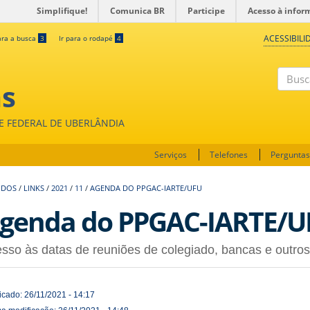
Simplifique!
Comunica BR
Participe
Acesso à infor
ACESSIBILI
ara a busca
3
Ir para o rodapé
4
as
Buscar
DE FEDERAL DE UBERLÂNDIA
Serviços
Telefones
Perguntas
UDOS
/
LINKS
/
2021
/
11
/
AGENDA DO PPGAC-IARTE/UFU
genda do PPGAC-IARTE/U
sso às datas de reuniões de colegiado, bancas e outro
icado: 26/11/2021 - 14:17