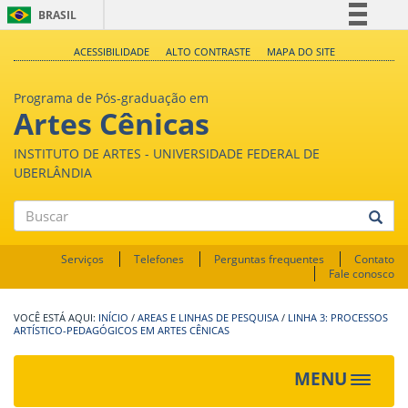
BRASIL
Simplifique!
ACESSIBILIDADE
ALTO CONTRASTE
MAPA DO SITE
Comunica BR
Programa de Pós-graduação em
Participe
Artes Cênicas
Acesso à informação
INSTITUTO DE ARTES - UNIVERSIDADE FEDERAL DE
Legislação
UBERLÂNDIA
Canais
Buscar
Serviços
Telefones
Perguntas frequentes
Contato
Fale conosco
INÍCIO
/
AREAS E LINHAS DE PESQUISA
/
LINHA 3: PROCESSOS
ARTÍSTICO-PEDAGÓGICOS EM ARTES CÊNICAS
MENU
Toggle
navigat