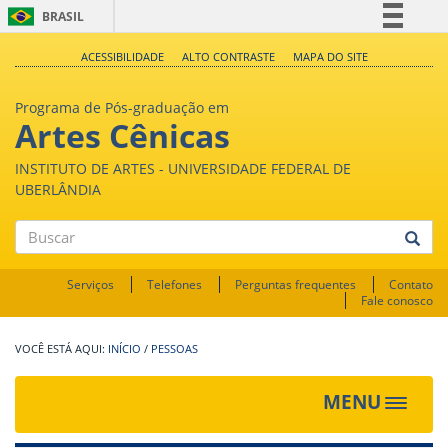
BRASIL
Simplifique!
ACESSIBILIDADE
ALTO CONTRASTE
MAPA DO SITE
Comunica BR
Programa de Pós-graduação em
Participe
Artes Cênicas
Acesso à informação
INSTITUTO DE ARTES - UNIVERSIDADE FEDERAL DE
Legislação
UBERLÂNDIA
Canais
Buscar
Serviços
Telefones
Perguntas frequentes
Contato
Fale conosco
INÍCIO
/
PESSOAS
MENU
Toggle
navigat