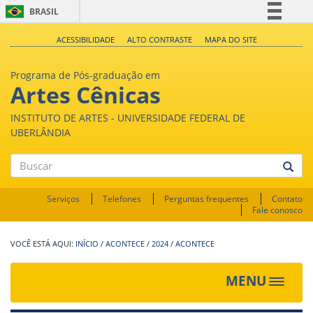
BRASIL
Simplifique!
ACESSIBILIDADE
ALTO CONTRASTE
MAPA DO SITE
Comunica BR
Programa de Pós-graduação em
Participe
Artes Cênicas
Acesso à informação
INSTITUTO DE ARTES - UNIVERSIDADE FEDERAL DE
Legislação
UBERLÂNDIA
Canais
Buscar
Serviços
Telefones
Perguntas frequentes
Contato
Fale conosco
INÍCIO
/
ACONTECE
/
2024
/
ACONTECE
MENU
Toggle
navigat