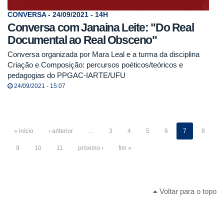
CONVERSA - 24/09/2021 - 14H
Conversa com Janaina Leite: "Do Real
Documental ao Real Obsceno"
Conversa organizada por Mara Leal e a turma da disciplina
Criação e Composição: percursos poéticos/teóricos e
pedagogias do PPGAC-IARTE/UFU
24/09/2021 - 15:07
« início
‹ anterior
…
3
4
5
6
7
8
9
10
11
próximo ›
fim »
Voltar para o topo